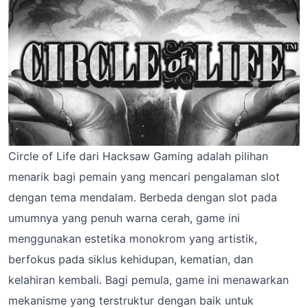
Circle of Life dari Hacksaw Gaming adalah pilihan
menarik bagi pemain yang mencari pengalaman slot
dengan tema mendalam. Berbeda dengan slot pada
umumnya yang penuh warna cerah, game ini
menggunakan estetika monokrom yang artistik,
berfokus pada siklus kehidupan, kematian, dan
kelahiran kembali. Bagi pemula, game ini menawarkan
mekanisme yang terstruktur dengan baik untuk