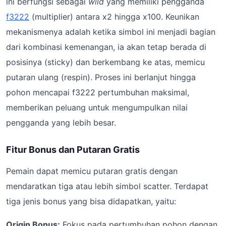
ini berfungsi sebagai
wild
yang memiliki pengganda
f3222
(multiplier) antara x2 hingga x100. Keunikan
mekanismenya adalah ketika simbol ini menjadi bagian
dari kombinasi kemenangan, ia akan tetap berada di
posisinya (sticky) dan berkembang ke atas, memicu
putaran ulang (respin). Proses ini berlanjut hingga
pohon mencapai f3222 pertumbuhan maksimal,
memberikan peluang untuk mengumpulkan nilai
pengganda yang lebih besar.
Fitur Bonus dan Putaran Gratis
Pemain dapat memicu putaran gratis dengan
mendaratkan tiga atau lebih simbol scatter. Terdapat
tiga jenis bonus yang bisa didapatkan, yaitu:
Origin Bonus:
Fokus pada pertumbuhan pohon dengan