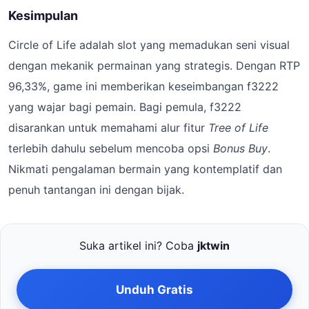
Kesimpulan
Circle of Life adalah slot yang memadukan seni visual
dengan mekanik permainan yang strategis. Dengan RTP
96,33%, game ini memberikan keseimbangan f3222
yang wajar bagi pemain. Bagi pemula, f3222
disarankan untuk memahami alur fitur
Tree of Life
terlebih dahulu sebelum mencoba opsi
Bonus Buy
.
Nikmati pengalaman bermain yang kontemplatif dan
penuh tantangan ini dengan bijak.
Suka artikel ini? Coba
jktwin
Unduh Gratis